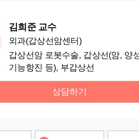
김희준 교수
외과(갑상선암센터)
갑상선암 로봇수술, 갑상선(암, 양
기능항진 등), 부갑상선
상담하기