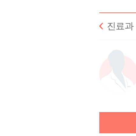
난임 카
진료과
산과 카
부인과 
양한방 
고마워요