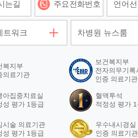
시는길
주요전화번호
언어선
네트워크
차병원 뉴스룸
보건복지부
건복지부
전자의무기록
증의료기관
인증 의료기관
생아집중치료실
혈액투석
정성 평가 1등급
적정성 평가 
임시술 의료기관
우수내시경실
정성 평가 1등급
인증 의료기관