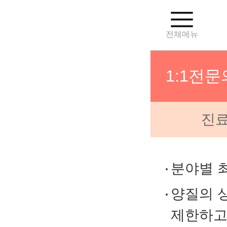
전체메뉴
1:1전
진료
진료일정
진료예약 
분야별 
양질의 
1:1전문
제한하고