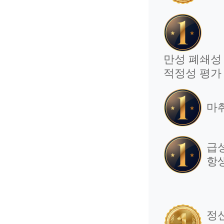
만성 폐쇄성 
적정성 평가
마
급
항
정