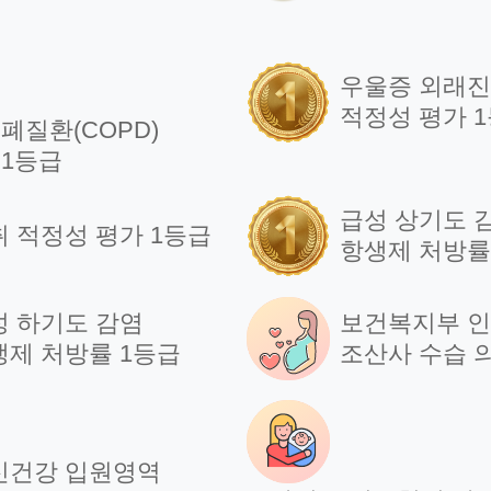
우울증 외래
적정성 평가 
폐질환(COPD)
 1등급
급성 상기도 
취 적정성 평가 1등급
항생제 처방률
성 하기도 감염
보건복지부 
생제 처방률 1등급
조산사 수습 
신건강 입원영역