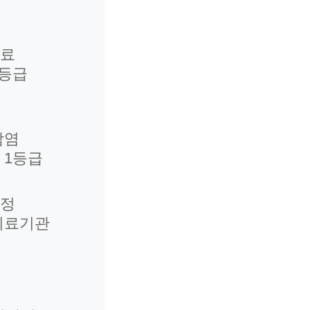
진료
1등급
감염
 1등급
인정
의료기관