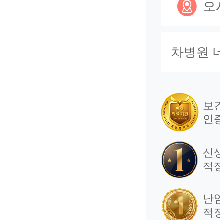
오
차병원 
보
인
신
적
난
적