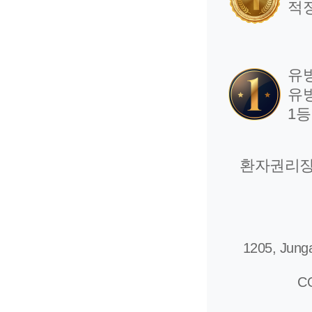
적
유
유
1
환자권리
1205, Junga
C