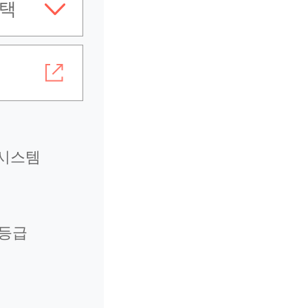
택
시스템
1등급