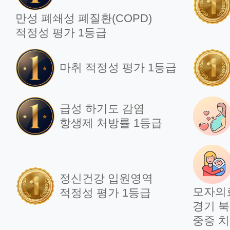
만성 폐쇄성 폐질환(COPD)
적정성 평가 1등급
마취 적정성 평가 1등급
급성 하기도 감염
항생제 처방률 1등급
정신건강 입원영역
모자의
적정성 평가 1등급
경기 북
중증 치