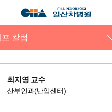
프 칼럼
최지영 교수
프 칼럼
산부인과(난임센터)
튜브