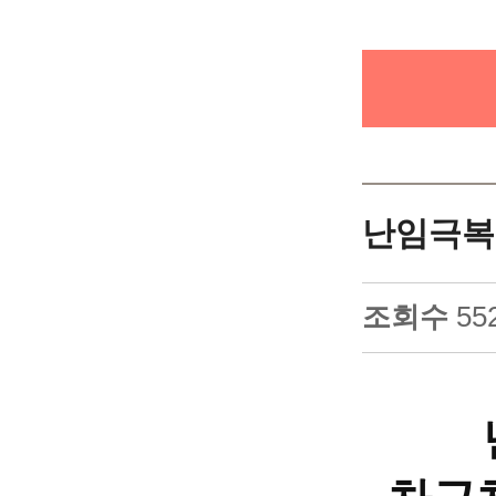
CHA 암
건강한 출산
최첨단 
난임극복
조회수
55