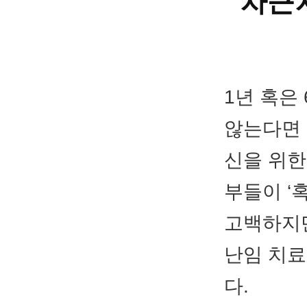
차근
1년 혹은
않는다면 
신을 위한
부들이 ‘
고백하지만
난임 치료
다.