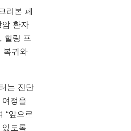
핑크리본 페
방암 환자
, 힐링 프
회 복귀와
터는 진단
료 여정을
 “앞으로
수 있도록