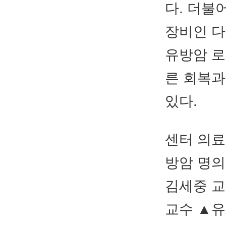
다. 더불
장비인 다
유방암 로
른 회복과
있다.
센터 의료
방암 명의
김세중 교
교수 ▲유