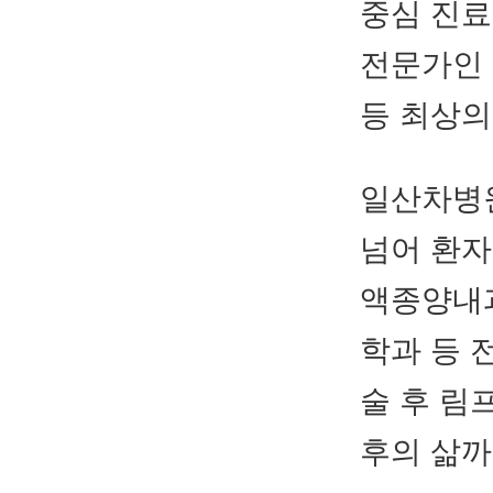
중심 진료
전문가인 
등 최상의
일산차병
넘어 환자
액종양내과
학과 등 
술 후 림
후의 삶까