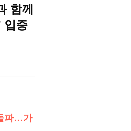
과 함께
’ 입증
례 돌파…가