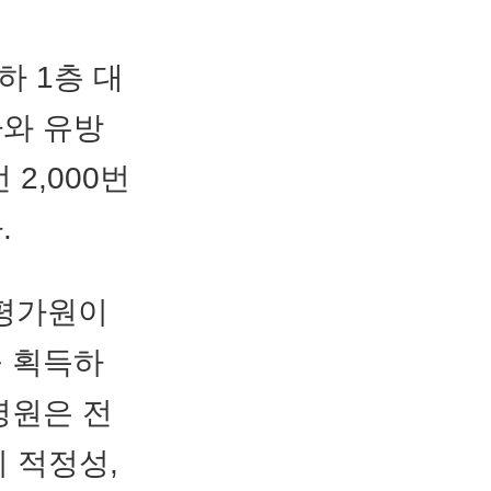
하 1층 대
자와 유방
2,000번
.
평가원이
을 획득하
병원은 전
의 적정성,