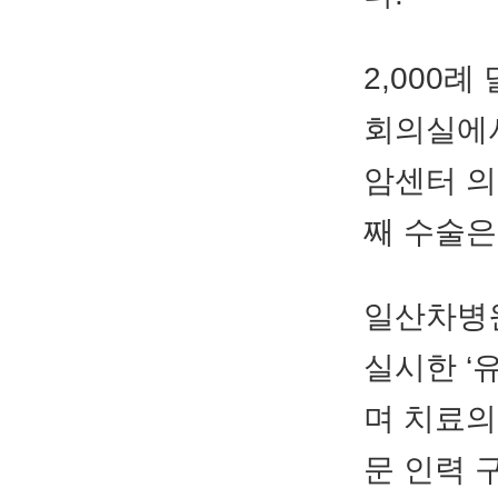
2,000례
회의실에서
암센터 의
째 수술은
일산차병
실시한 ‘
며 치료의
문 인력 