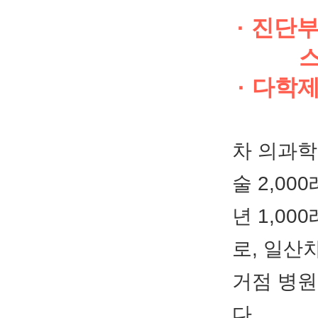
· 진단
스
· 다학
차 의과학
술 2,00
년 1,0
로, 일산
거점 병
다.