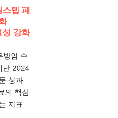
원스텝 패
대화
결성 강화
유방암 수
난 2024
거둔 성과
료의 핵심
는 지표