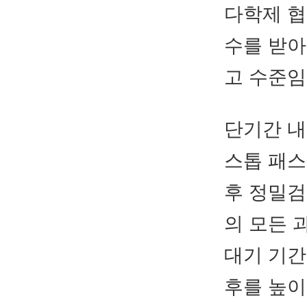
다학제 협
수를 받아
고 수준임
단기간 내
스톱 패스
후 정밀검
의 모든 
대기 기간
후를 높