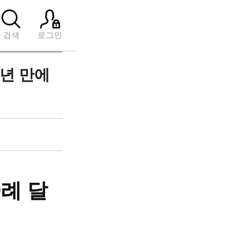
검색
로그인
1년 만에
0례 달