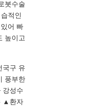
 로봇수술
침습적인
 있어 빠
도 높이고
전국구 유
이 풍부한
자 강성수
수 ▲환자