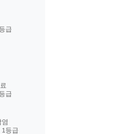
1등급
진료
1등급
감염
 1등급