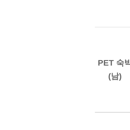
국제진료
양한방 
PET 숙
진료협력
(남)