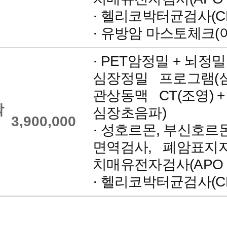
· 헬리코박터균검사(C
센터
· 유방암 마스토체크(여
· PET암정밀 + 뇌정밀
암 통합진료센터
심장정밀 프로그램(
관상동맥 CT(조영) +
박
심장초음파)
센터
3,900,000
· 성호르몬, 부신호르몬
면역검사, 폐암표지자
치매유전자검사(APO 
· 헬리코박터균검사(C