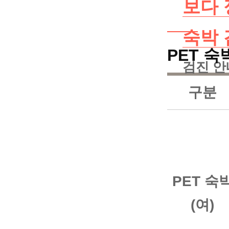
보다 
유방암센
숙박
PET 
갑상선암
검진 안내
구분
로봇수술
첨단 내
인공신장
PET 숙
(여)
건강증진