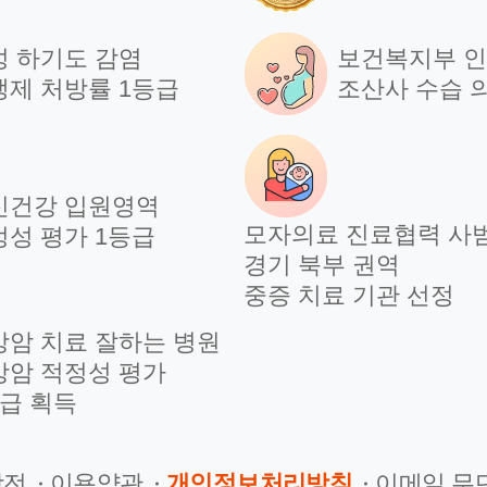
성 하기도 감염
보건복지부 
생제 처방률 1등급
조산사 수습 
신건강 입원영역
모자의료 진료협력 사
정성 평가 1등급
경기 북부 권역
중증 치료 기관 선정
방암 치료 잘하는 병원
방암 적정성 평가
등급 획득
장전
이용약관
개인정보처리방침
이메일 무