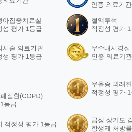
증의료기관
인증 의료기관
생아집중치료실
혈액투석
정성 평가 1등급
적정성 평가 
임시술 의료기관
우수내시경실
정성 평가 1등급
인증 의료기관
우울증 외래
적정성 평가 
폐질환(COPD)
 1등급
급성 상기도 
취 적정성 평가 1등급
항생제 처방률