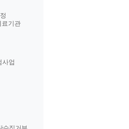
인정
의료기관
범사업
단수집거부