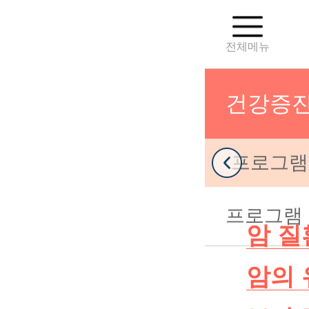
전체메뉴
건강증
의료진
프로그램
분만센터
프로그램
난임센터
암 질
암의 
부인종양