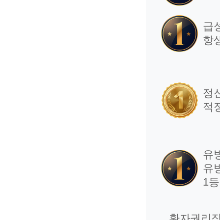
급
항
정
적
유
유
1
환자권리