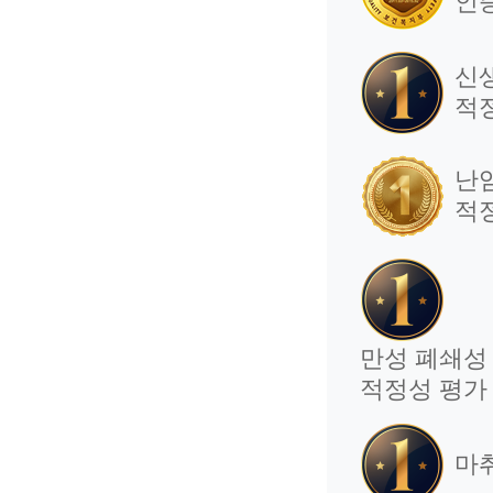
인
신
적
난
적
만성 폐쇄성 
적정성 평가
마