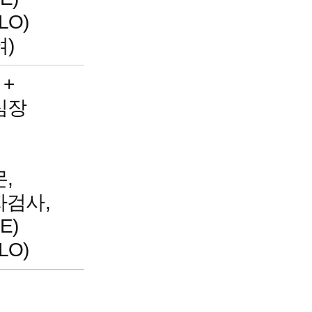
LO)
)
 +
심장
,
검사,
E)
LO)