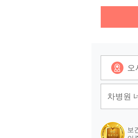
오
차병원 
보