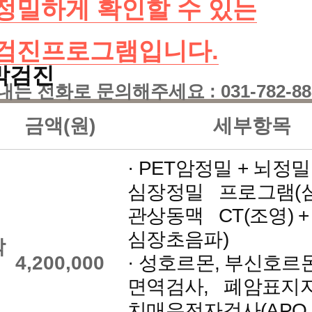
정밀하게 확인할 수 있는
터
 검진프로그램입니다.
숙박검진
센터
는 전화로 문의해주세요 : 031-782-88
금액(원)
세부항목
센터
· PET암정밀 + 뇌정밀
과센터
심장정밀 프로그램(
관상동맥 CT(조영) +
심장초음파)
센터
박
4,200,000
· 성호르몬, 부신호르몬
면역검사, 폐암표지자
센터
치매유전자검사(APO 