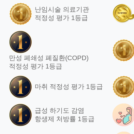
난임시술 의료기관
적정성 평가 1등급
언론보도
언
최첨단 로봇수술 장비
차
'다빈치SP' 도입!
최
로봇수술 거점병원으로
가
만성 폐쇄성 폐질환(COPD)
우뚝!
적정성 평가 1등급
202
2024.11.25
마취 적정성 평가 1등급
급성 하기도 감염
언론보도
언
항생제 처방률 1등급
일산차병원 로봇수술
부