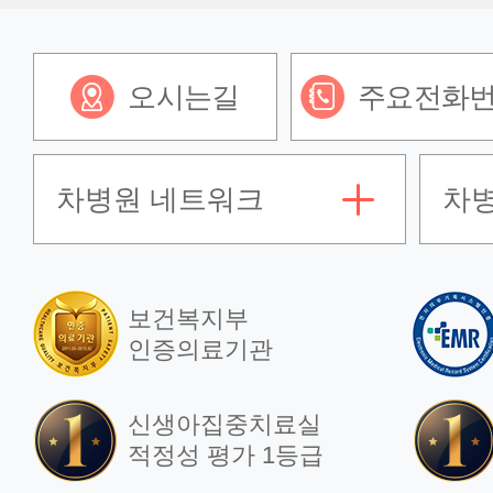
회복이 빠를까?
경
병
2026.01.27
오시는길
주요전화
202
차병원 네트워크
차
언론보도
언
다빈치SP 단일공
로봇
보건복지부
로봇수술 500례 달성
경
인증의료기관
로
2025.09.16
신생아집중치료실
202
적정성 평가 1등급