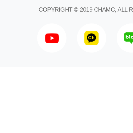
언론보도
COPYRIGHT © 2019 CHAMC, ALL 
언
[공식 블로그] 최단기간
[
로봇수술 500례 달성
여
돌
2021.08.14
202
언론보도
건
[헬스조선] 부인과
[
로봇수술 500례 돌파
자
2021.08.12