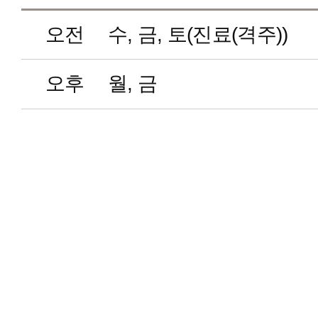
오전
수, 금, 토(진료(격주))
오후
월, 금