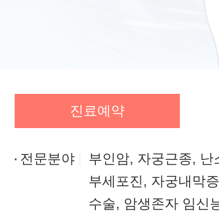
진료예약
전문분야
부인암, 자궁근종, 
부세포진, 자궁내막증
수술, 암생존자 임신