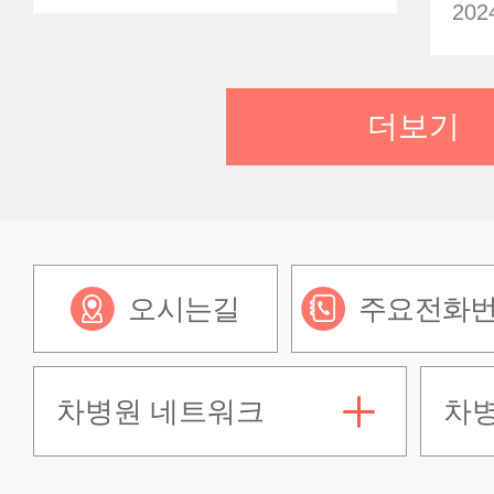
202
더보기
언론보도
언
차병원, 로봇 수술
일
최단기간 1만례 시행!
20
가임력 보존 앞장
202
오시는길
주요전화
2024.01.04
차병원 네트워크
차
언론보도
언