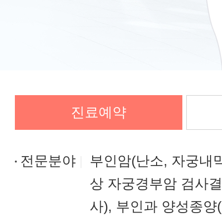
진료예약
전문분야
부인암(난소, 자궁내막
상 자궁경부암 검사결
사), 부인과 양성종양