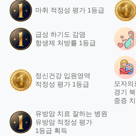
마취 적정성 평가 1등급
언론보도
언
급성 하기도 감염
[인스타그램] 타국에서 온
[
항생제 처방률 1등급
편지
로
2021.08.21
202
정신건강 입원영역
모자의
적정성 평가 1등급
경기 북
중증 치
언
언론보도
유방암 치료 잘하는 병원
[
[국민일보] 자궁근종,
유방암 적정성 평가
로
여성암 로봇수술 500례
1등급 획득