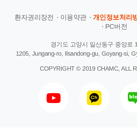
돌파
202
환자권리장전
이용약관
개인정보처리
2021.08.12
PC버전
경기도 고양시 일산동구 중앙로 1
1205, Jungang-ro, Ilsandong-gu, Goyang-si, G
언
건강정보
[
COPYRIGHT © 2019 CHAMC, ALL 
[인스타그램] 낮에는 암
2
진료, 밤에는 암 연구
'
2021.03.04
조
202