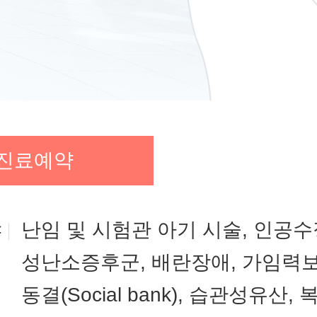
진료예약
야
난임 및 시험관 아기 시술, 인공수
성난소증후군, 배란장애, 가임력보
동결(Social bank), 습관성유산,