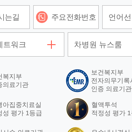
2023.08.17
시는길
주요전화번호
언어선
네트워크
차병원 뉴스룸
건강정보
술 의료기관 평가
결혼 전 냉동보
<일산차병원>
난자로 임신 성
보건복지부
건복지부
전자의무기록
증의료기관
2023.02.07
인증 의료기관
생아집중치료실
혈액투석
정성 평가 1등급
적정성 평가 