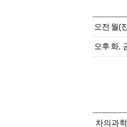
오전
월(진
오후
화, 
차의과