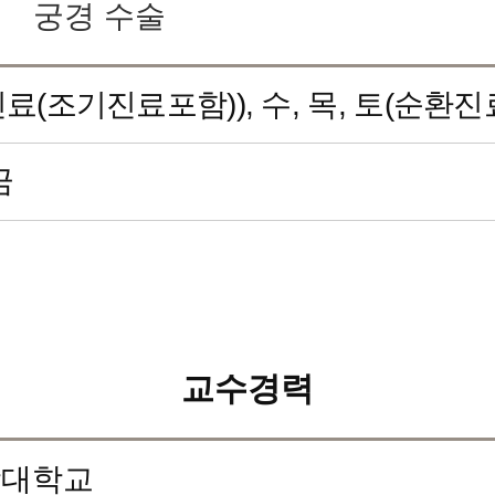
궁경 수술
료(조기진료포함)), 수, 목, 토(순환진
금
교수경력
학대학교