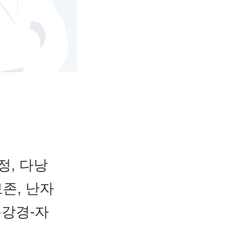
정, 다낭
존, 난자
 복강경-자