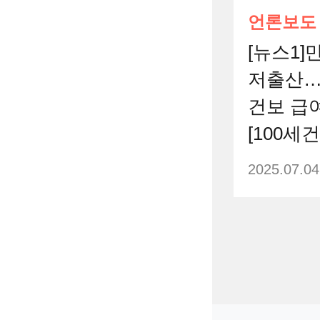
언론보도
[뉴스1]
저출산…
건보 급
[100세건
2025.07.04
건강정보
배아 상
오픈