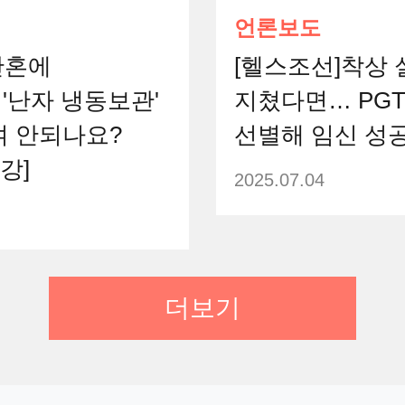
언론보도
만혼에
[헬스조선]착상 
'난자 냉동보관'
지쳤다면… PG
여 안되나요?
선별해 임신 성
강]
2025.07.04
더보기
언론보도
태 확인 서비스
내 난자를 냉동
보관한다?