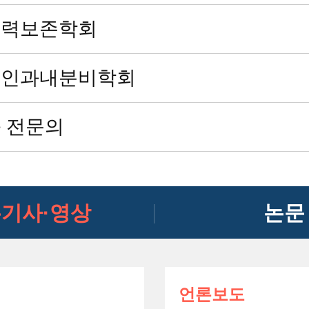
임력보존학회
부인과내분비학회
 전문의
기사·영상
논문
언론보도