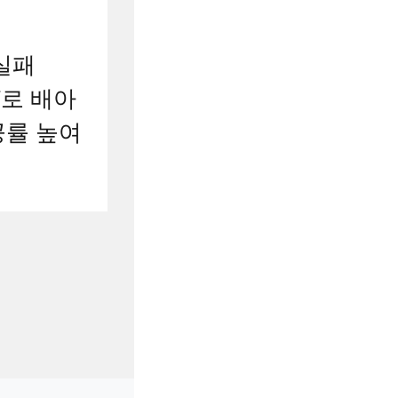
실패
T로 배아
공률 높여