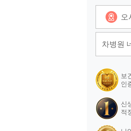
2025.02.12
오
차병원 
언론보도
난임 시
1등급 
보
인
2023.05.21
신
적
언론보도