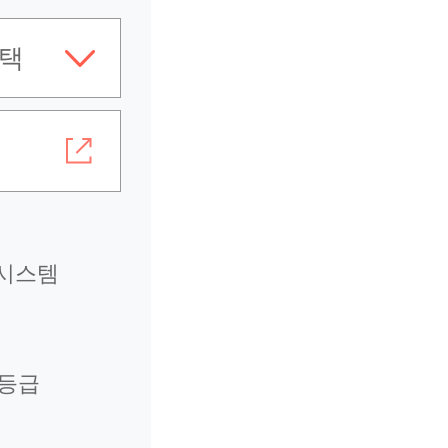
택
관한
공
시스템
1등급