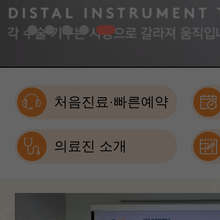
처음진료·빠른예약
의료진 소개