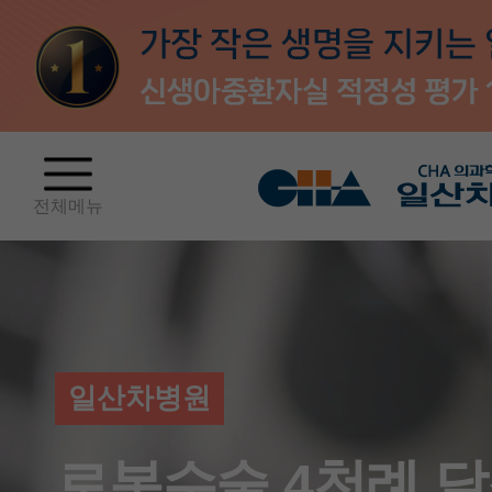
전체메뉴
일산차병원
로봇수술 4천례 