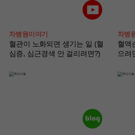
산부인과(부인종양센
산부인과(부인종양
터)
터)
차병원이야기
차병
나영정 교수
노주원 교수
혈관이 노화되면 생기는 일 (혈
혈액
심증, 심근경색 안 걸리려면?)
으려
산부인과(부인종양센
산부인과(부인종양