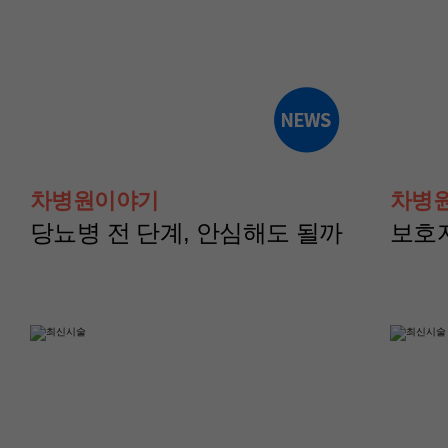
산부인과(난임센터)
산부인과(난임센터
윤혜경 교수
이현지 교수
차병원이야기
차병
당뇨병 전 단계, 안심해도 될까
보호