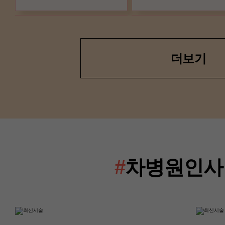
더보기
산부인과(난임센터)
산부인과(난임센터
이경은 교수
류혜진 교수
#
차병원인사