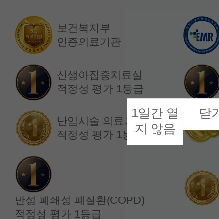
보건복지부
인증의료기관
소화기내과
소화기내과
정재복 교수
한소정 교수
신생아집중치료실
적정성 평가 1등급
1일간 열
닫
난임시술 의료기관
지 않음
적정성 평가 1등급
만성 폐쇄성 폐질환(COPD)
적정성 평가 1등급
내분비내과
내분비내과