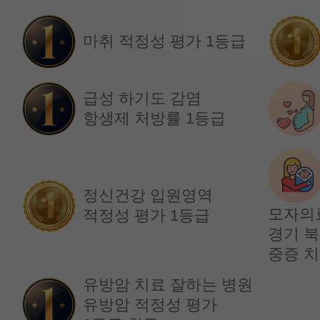
임창훈 교수
홍재원 교수
마취 적정성 평가 1등급
급성 하기도 감염
항생제 처방률 1등급
정신건강 입원영역
모자의
적정성 평가 1등급
경기 북
순환기내과
순환기내과
중증 치
김원장 교수
박재홍 교수
유방암 치료 잘하는 병원
유방암 적정성 평가