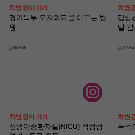
터)
터)
차병원이야기
차병
윤보성 교수
채수현 교수
경기북부 모자의료를 이끄는 병
갑상
원
말 
산부인과(부인종양센
산부인과(부인종양
터)
터)
차병원이야기
차병
이지현 교수
이아진 교수
신생아중환자실(NICU) 적정성
투석이