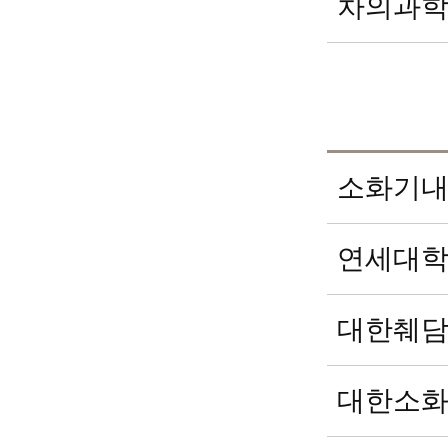
차의과학
소화기내
연세대학
대한췌담
대한소화