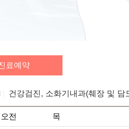
진료예약
야
건강검진, 소화기내과(췌장 및 담
오전
목