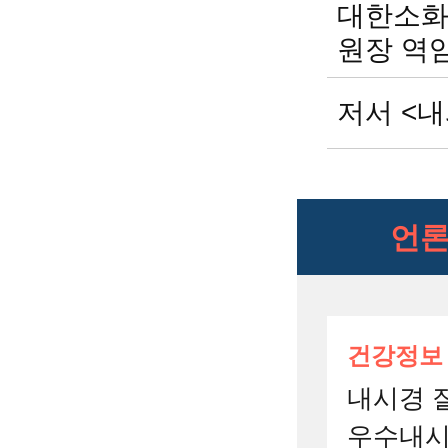
대한소화기
원장 역
저서 <
언론
건강정보
내시경 잘
우수내시