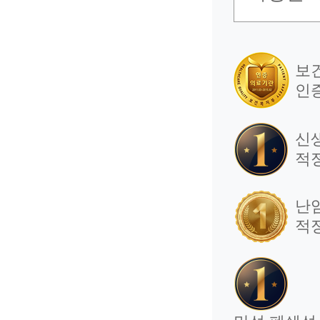
보
인
신
적
난
적