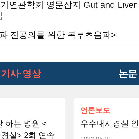
연관학회 영문잡지 Gut and Live
임
내과 전공의를 위한 복부초음파>
기사·영상
논문
언론보도
 하는 병원 <
우수내시경실 인
경실> 2회 연속
2023.05.21