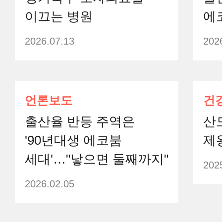
이끄는 병원
에
2026.07.13
202
언론보도
건
출산율 반등 주역은
산모
'90년대생 에코붐
제
세대'…"낳으면 둘째까지"
202
2026.02.05