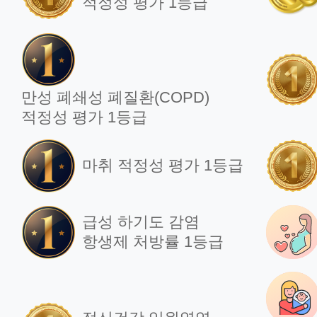
적정성 평가 1등급
출생아수 8월에도 반등…
저출
합계 출산율 역대 최저
반
벗어날까
202
만성 폐쇄성 폐질환(COPD)
2024.11.27
적정성 평가 1등급
마취 적정성 평가 1등급
언론보도
언
환자경험평가
자
급성 하기도 감염
경기북부1위 (경기도
미
항생제 처방률 1등급
2위, 전국 16위) 달성
202
2024.09.24