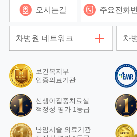
202
오시는길
주요전화
차병원 네트워크
차
언론보도
언
2025년 대한민국 새해
[리
첫아기 탄생
중
보건복지부
주
인증의료기관
2025.01.07
202
신생아집중치료실
적정성 평가 1등급
언론보도
언
난임시술 의료기관