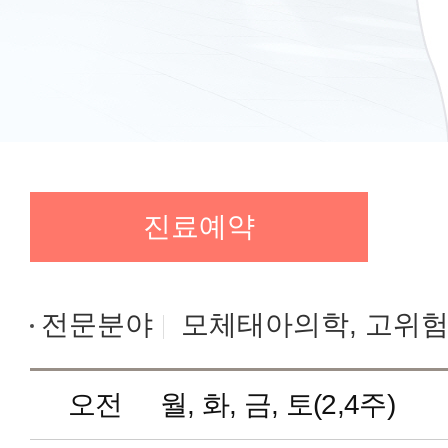
진료예약
전문분야
모체태아의학, 고위
오전
월, 화, 금, 토(2,4주)