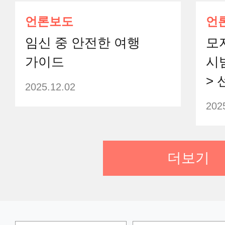
언론보도
언
임신 중 안전한 여행
모
가이드
시
> 
2025.12.02
202
더보기
건강정보
언
슬기로운 모유수유!
MB
늘
2025.04.03