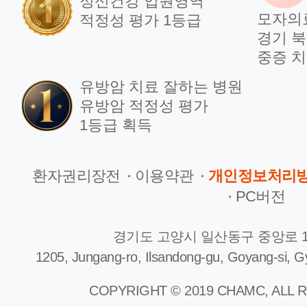
정신건강 입원영역
모자의
적정성 평가 1등급
경기 북
중증 치
언론보도
언
유방암 치료 잘하는 병원
제왕절개 vs 자연분만
일
유방암 적정성 평가
뭐가 더 이로울까
달
1등급 획득
2024.03.04
202
환자권리장전
이용약관
개인정보처리
PC버전
경기도 고양시 일산동구 중앙로 1
언론보도
언
1205, Jungang-ro, Ilsandong-gu, Goyang-si, G
2023 임산부의날 현장
20
COPYRIGHT © 2019 CHAMC, ALL 
속으로
첫