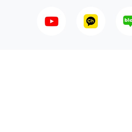
2023.10.18
202
건강정보
건
고위험산모치료센터
고
신설
김
개
2022.11.16
202