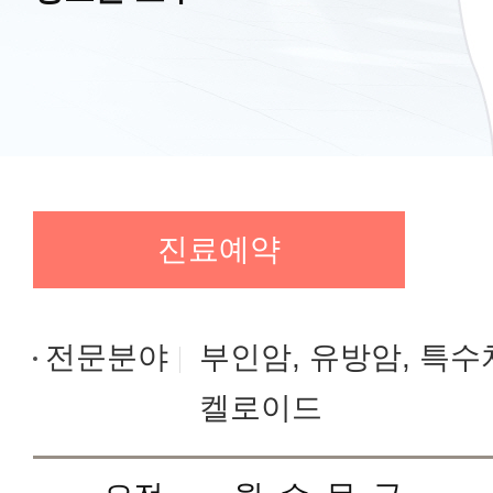
진료예약
전문분야
부인암, 유방암, 특수
켈로이드