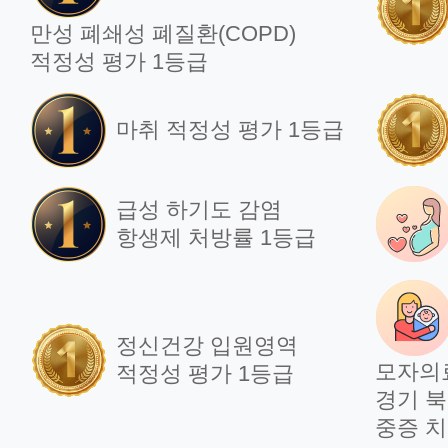
만성 폐쇄성 폐질환(COPD)
적정성 평가 1등급
마취 적정성 평가 1등급
급성 하기도 감염
항생제 처방률 1등급
정신건강 입원영역
모자의
적정성 평가 1등급
경기 북
중증 치