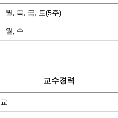
월, 목, 금, 토(5주)
월, 수
교수경력
학교