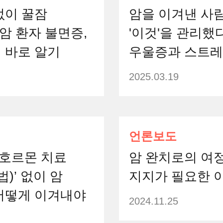
없이 꿀잠
암을 이겨낸 사
암 환자 불면증,
'이것'을 관리했
 바로 알기
우울증과 스트
2025.03.19
언론보도
‘호르몬 치료
암 완치로의 여정
법)’ 없이 암
지지가 필요한 
어떻게 이겨내야
2024.11.25