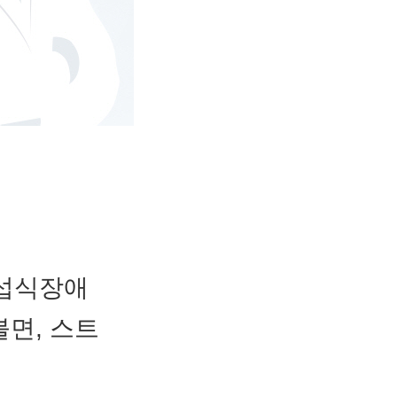
 섭식장애
불면, 스트