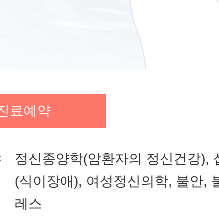
진료예약
야
정신종양학(암환자의 정신건강),
(식이장애), 여성정신의학, 불안, 
레스