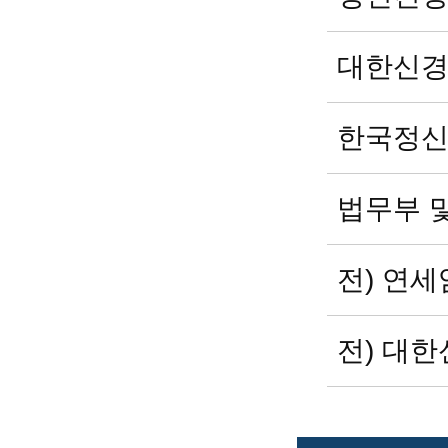
대한신경
한국정신
법무부 
전) 연
전) 대