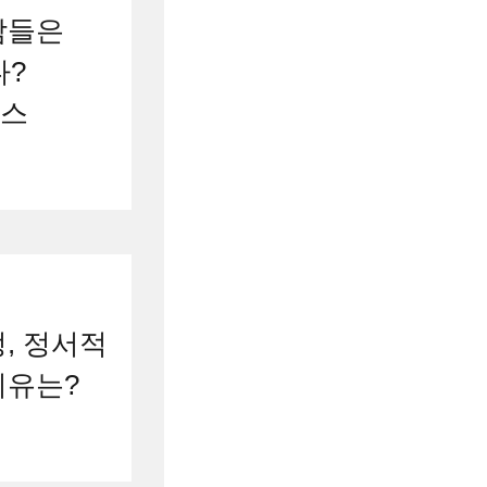
람들은
다?
레스
, 정서적
이유는?