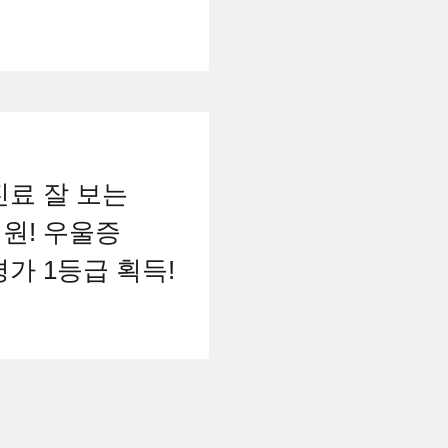
진료 잘 보는
원! 우울증
가 1등급 획득!