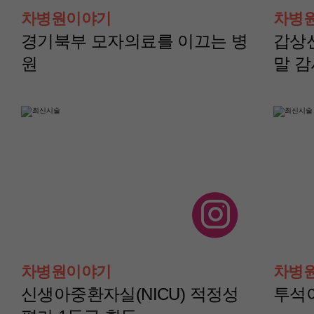
터)
터)
차병원이야기
차병
윤보성 교수
채수현 교수
경기북부 모자의료를 이끄는 병
갑상
원
말 
산부인과(부인종양센
산부인과(부인종양
터)
터)
차병원이야기
차병
이지현 교수
이아진 교수
신생아중환자실(NICU) 적정성
투석이