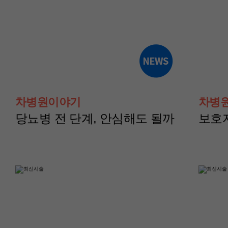
산부인과(난임센터)
산부인과(난임센터
윤혜경 교수
이현지 교수
차병원이야기
차병
당뇨병 전 단계, 안심해도 될까
보호