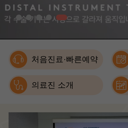
처음진료·빠른예약
의료진 소개