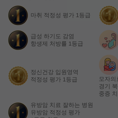
임창훈 교수
홍재원 교수
마취 적정성 평가 1등급
급성 하기도 감염
항생제 처방률 1등급
정신건강 입원영역
모자의
적정성 평가 1등급
경기 북
순환기내과
순환기내과
중증 치
김원장 교수
박재홍 교수
유방암 치료 잘하는 병원
유방암 적정성 평가