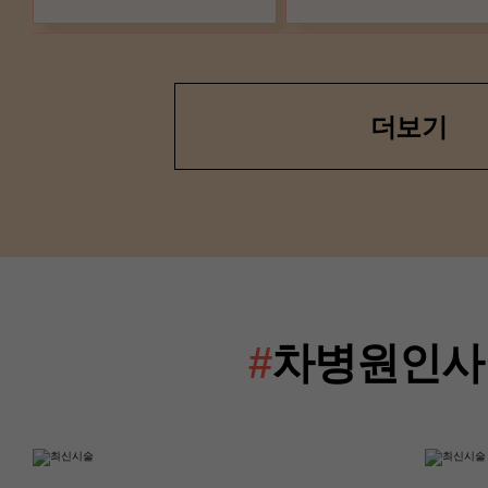
더보기
산부인과(난임센터)
산부인과(난임센터
이경은 교수
류혜진 교수
#
차병원인사