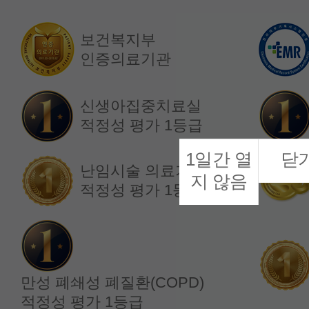
보건복지부
인증의료기관
소화기내과
소화기내과
정재복 교수
한소정 교수
신생아집중치료실
적정성 평가 1등급
1일간 열
닫
난임시술 의료기관
지 않음
적정성 평가 1등급
만성 폐쇄성 폐질환(COPD)
적정성 평가 1등급
내분비내과
내분비내과