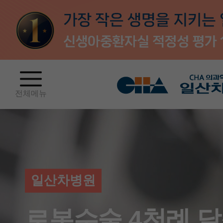
전체메뉴
일산차병원
로봇수술 4천례 