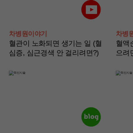
산부인과(부인종양센
산부인과(부인종양
터)
터)
차병원이야기
차병
나영정 교수
노주원 교수
혈관이 노화되면 생기는 일 (혈
혈액
심증, 심근경색 안 걸리려면?)
으려
산부인과(부인종양센
산부인과(부인종양