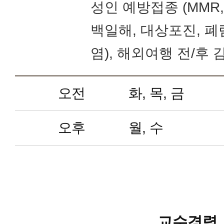
성인 예방접종 (MMR
백일해, 대상포진, 폐렴
염), 해외여행 전/후
오전
화, 목, 금
오후
월, 수
교수경력