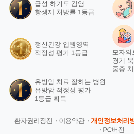
급성 하기도 감염
항생제 처방률 1등급
정신건강 입원영역
모자의
적정성 평가 1등급
경기 북
중증 치
유방암 치료 잘하는 병원
유방암 적정성 평가
1등급 획득
환자권리장전
이용약관
개인정보처리
PC버전