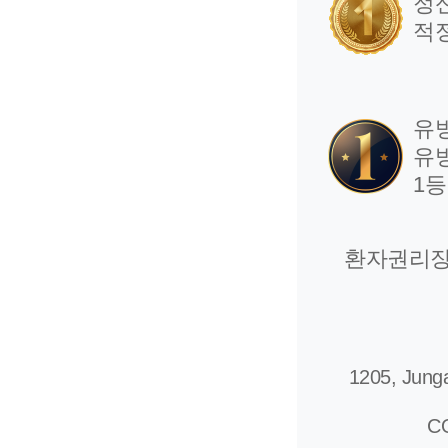
정
적
유
유
1
환자권리
1205, Junga
C