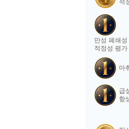
적
만성 폐쇄성 
적정성 평가
마
급
항