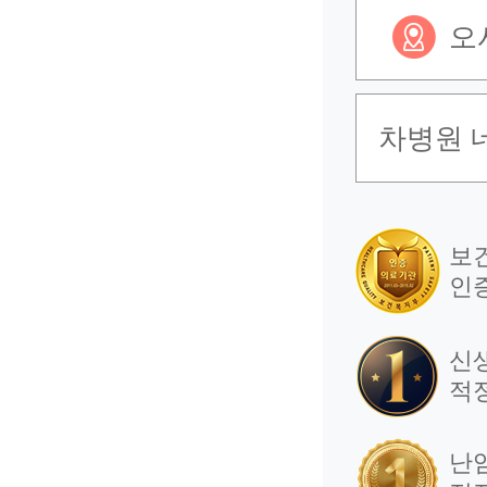
오
차병원 
보
인
신
적
난