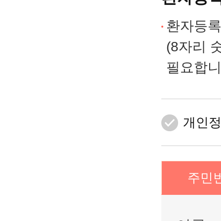
난임 카
환자등록
(8자리 
산과 카
필요합니
부인과 
개인정
양한방 
고마워요
주민