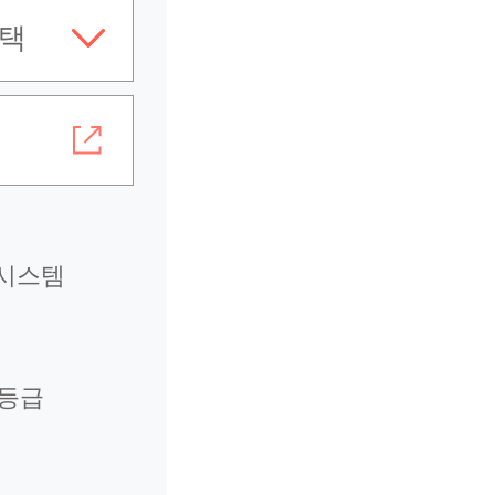
택
시스템
1등급