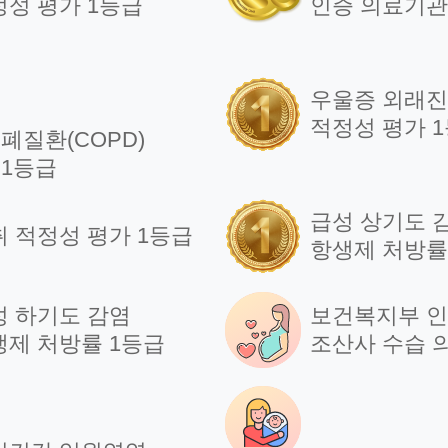
정성 평가 1등급
인증 의료기관
우울증 외래
적정성 평가 
폐질환(COPD)
 1등급
급성 상기도 
취 적정성 평가 1등급
항생제 처방률
성 하기도 감염
보건복지부 
생제 처방률 1등급
조산사 수습 