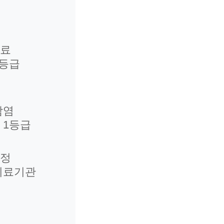
진료
1등급
감염
 1등급
인정
의료기관