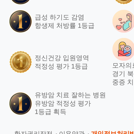
급성 하기도 감염
항생제 처방률 1등급
정신건강 입원영역
모자의
적정성 평가 1등급
경기 북
중증 치
유방암 치료 잘하는 병원
유방암 적정성 평가
1등급 획득
환자권리장전
이용약관
개인정보처리