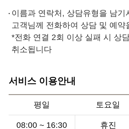
유방암센터
이름과 연락처, 상담유형을 남기
고객님께 전화하여 상담 및 예약
갑상선암센터
*전화 연결 2회 이상 실패 시 
취소됩니다
로봇수술센터
첨단 내과센터
서비스 이용안내
인공신장센터
평일
토요일
건강증진센터
08:00 ~ 16:30
휴진