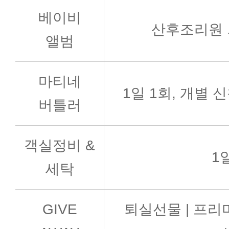
베이비
산후조리원 
앨범
마티네
1일 1회, 개별
버틀러
객실정비 &
1
세탁
GIVE
퇴실선물 | 프리