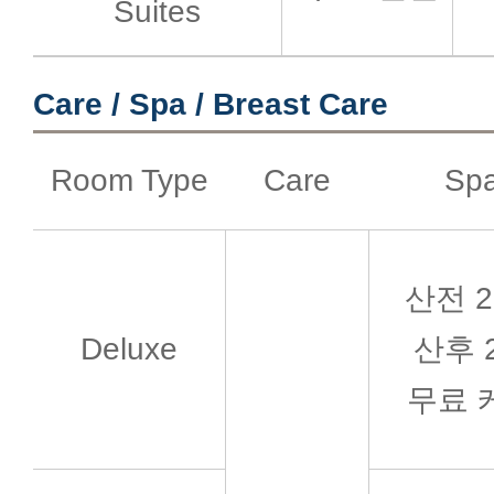
Suites
Care / Spa / Breast Care
Room Type
Care
Sp
산전 2
Deluxe
산후 
무료 