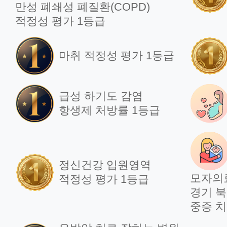
만성 폐쇄성 폐질환(COPD)
적정성 평가 1등급
마취 적정성 평가 1등급
급성 하기도 감염
항생제 처방률 1등급
정신건강 입원영역
모자의
적정성 평가 1등급
경기 북
중증 치