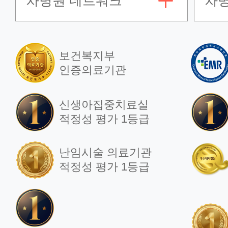
차병원 네트워크
차
보건복지부
인증의료기관
신생아집중치료실
적정성 평가 1등급
난임시술 의료기관
적정성 평가 1등급