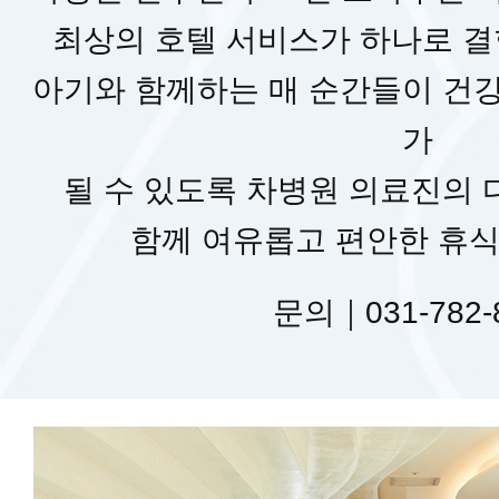
편의시설
최상의 호텔 서비스가 하나로 
아기와 함께하는 매 순간들이 건
주요전화번호
가
될 수 있도록 차병원 의료진의
증명서발급안내
함께 여유롭고 편안한 휴식
찾아오시는길
문의｜031-782-
주차안내
마티네 차움 산후조리원