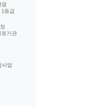
감염
 1등급
인정
의료기관
범사업