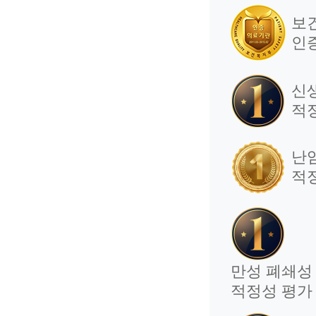
보
인
신
적
난
적
만성 폐쇄성 
적정성 평가