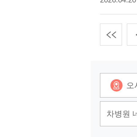
오
차병원 