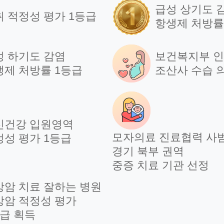
급성 상기도 
취 적정성 평가 1등급
항생제 처방률
성 하기도 감염
보건복지부 
생제 처방률 1등급
조산사 수습 
신건강 입원영역
모자의료 진료협력 사
정성 평가 1등급
경기 북부 권역
중증 치료 기관 선정
방암 치료 잘하는 병원
방암 적정성 평가
등급 획득