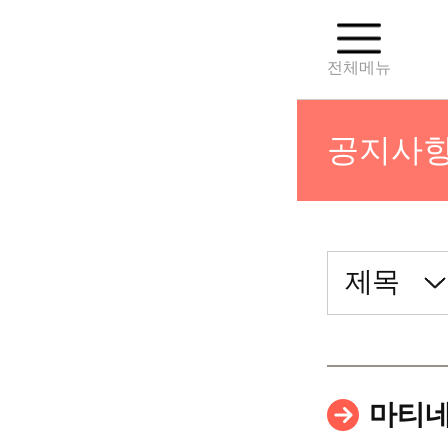
전체메뉴
공지사
병원장 
연혁
미션&코
마티네