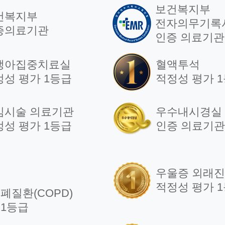
보건복지부
건복지부
전자의무기록
증의료기관
인증 의료기관
생아집중치료실
혈액투석
정성 평가 1등급
적정성 평가 
임시술 의료기관
우수내시경실
정성 평가 1등급
인증 의료기관
우울증 외래
적정성 평가 
폐질환(COPD)
 1등급