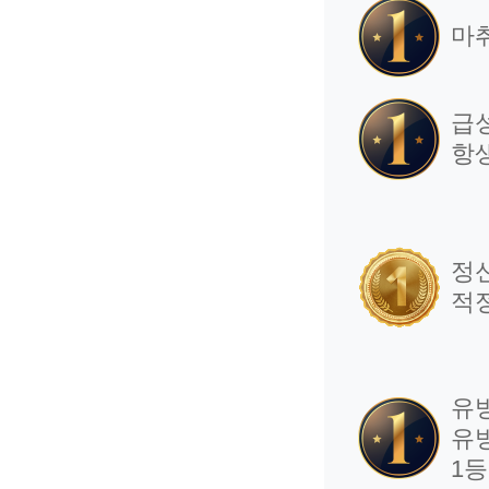
마
급
항
정
적
유
유
1