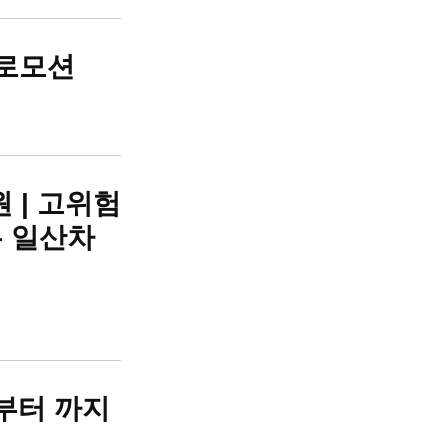
프로모션
 | 고위험
는 일산차
켓부터
까지