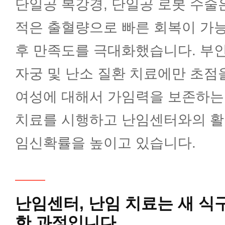
병리과
단일공 복강경, 단일공 로봇 수술
적은 출혈량으로 빠른 회복이 가
방사선종양학과
후 만족도를 극대화했습니다. 부
자궁 및 난소 질환 치료에만 초점
핵의학과
여성에 대해서 가임력을 보존하는
치료를 시행하고 난임센터와의 활
지역응급의료기관
임신확률을 높이고 있습니다.
한방 부인과
난임센터,
난임 치료는 새 식
한 과정입니다.