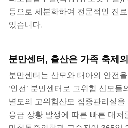
등으로 세분화하여 전문적인 진료
감염내과
있습니다.
혈액종양내과
분만센터,
출산은 가족 축제의
한방내과
분만센터는 산모와 태아의 안전을
외과(갑상선암센터)
‘안전’ 분만센터로 고위험 산모들
별도의 고위험산모 집중관리실을 
외과(유방암센터)
응급 상황 발생에 따른 빠른 대처
마취통증의학과 교수진이 365일 