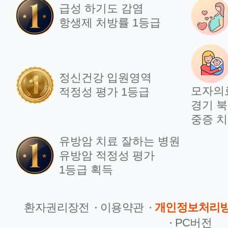
급성 하기도 감염
항생제 처방률 1등급
정신건강 입원영역
모자의
적정성 평가 1등급
경기 북
중증 치
유방암 치료 잘하는 병원
유방암 적정성 평가
1등급 획득
환자권리장전
이용약관
개인정보처리
PC버전