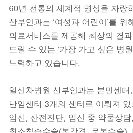
60년 전통의 세계적 명성을 자
소화기내과
산부인과는 ‘여성과 어린이’를 위
내분비내과
의료서비스를 제공해 최상의 결과
드릴 수 있는 ‘가장 가고 싶은 병
순환기내과
노력하고 있습니다.
호흡기내과
일산차병원 산부인과는 분만센터,
난임센터 3개의 센터로 이뤄져 있
신장내과
임신, 산전진단, 임신 중 약물상담,
신경과
최소침습수술(복강경, 로봇수술),