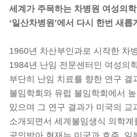
세계가 주목하는 차병원 여성의
소화기내과
‘일산차병원’에서 다시 한번 새롭
내분비내과
1960년 차산부인과로 시작한 차
순환기내과
1984년 난임 전문센터인 여성의
부단히 난임 치료를 향한 연구 결
호흡기내과
불임학회와 유럽 불임학회에서 높
있으며 그 연구 결과가 미국의 교
신장내과
소개되면서 세계불임생식 의학계
신경과
공인받아 현재는 미국과 호주, 