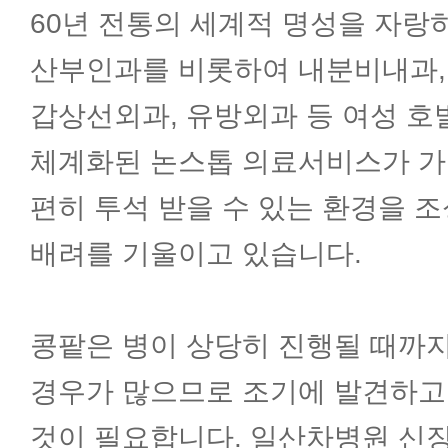
병리과
60년 전통의 세계적 명성을 자랑
산부인과를 비롯하여 내분비내과,
방사선종양학과
갑상선외과, 유방외과 등 여성 호
핵의학과
체계화된 논스톱 의료서비스가 가
편히 투석 받을 수 있는 환경을 
지역응급의료기관
배려를 기울이고 있습니다.
한방 부인과
콩팥은 병이 상당히 진행될 때까
경우가 많으므로 조기에 발견하고
것이 필요합니다. 일산차병원 신