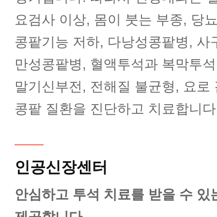
요검사 이상, 몸이 붓는 부종, 당
감염내과
콩팥기능 저하, 다낭성콩팥병, 사
만성콩팥병, 혈액투석과 복막투석
혈액종양내과
말기신부전, 전해질 불균형, 요로
콩팥 질환을 진단하고 치료합니다
한방내과
외과(갑상선암센터)
인공신장센터
외과(유방암센터)
안심하고 투석 치료를 받을 수 있
제공합니다.