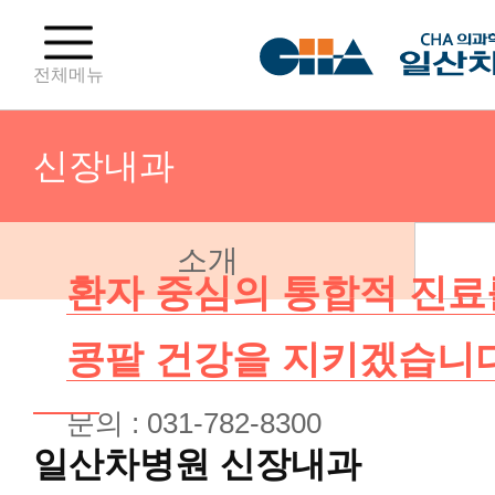
전체메뉴
신장내과
소개
산부인과(분만센터)
환자 중심의 통합적 진료
산부인과(난임센터)
콩팥 건강을 지키겠습니다
문의 : 031-782-8300
산부인과(부인종양센터)
일산차병원
신장내과