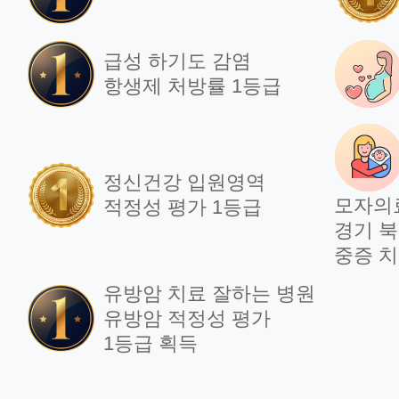
급성 하기도 감염
항생제 처방률 1등급
정신건강 입원영역
모자의
적정성 평가 1등급
경기 북
중증 치
유방암 치료 잘하는 병원
유방암 적정성 평가
1등급 획득