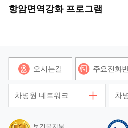
항암면역강화 프로그램
유방암센터
갑상선암센터
로봇수술센터
오시는길
주요전화
첨단 내과센터
차병원 네트워크
차
인공신장센터
건강증진센터
보건복지부