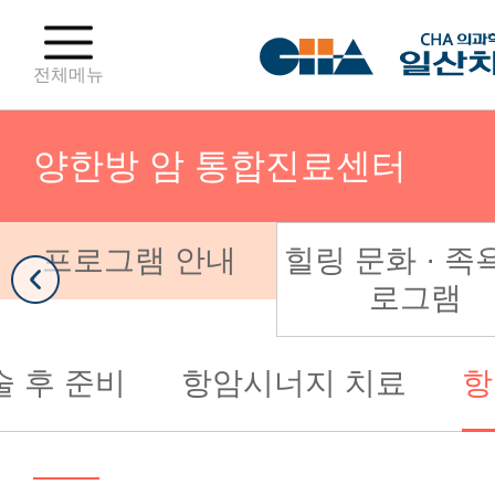
전체메뉴
양한방 암 통합진료센터
프로그램 안내
힐링 문화 · 족
분만센터
로그램
난임센터
술 후 준비
항암시너지 치료
항
부인종양센터