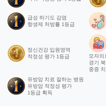
급성 하기도 감염
항생제 처방률 1등급
정신건강 입원영역
모자의
적정성 평가 1등급
경기 북
중증 치
유방암 치료 잘하는 병원
유방암 적정성 평가
1등급 획득