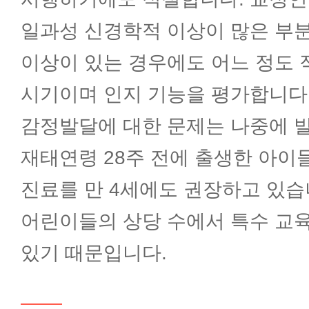
일과성 신경학적 이상이 많은 부분
자궁근종 원스톱 클리닉
이상이 있는 경우에도 어느 정도
시기이며 인지 기능을 평가합니다.
면역클리닉
감정발달에 대한 문제는 나중에 발
시험관아기클리닉
재태연령 28주 전에 출생한 아이
진료를 만 4세에도 권장하고 있습
인공수정클리닉
어린이들의 상당 수에서 특수 교
있기 때문입니다.
다낭성난소증후군클리닉