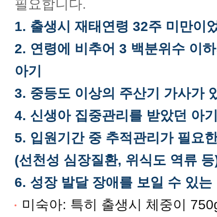
필요합니다.
가임력보존클리닉
1. 출생시 재태연령 32주 미만이
2. 연령에 비추어 3 백분위수 
이른둥이발달증진클리닉
아기
3. 중등도 이상의 주산기 가사가 
전립선클리닉
4. 신생아 집중관리를 받았던 아
5. 입원기간 중 추적관리가 필요
여성 요실금 클리닉
(선천성 심장질환, 위식도 역류 등
CAPA 미성숙 난자 체외 배양 클
6. 성장 발달 장애를 보일 수 있
미숙아: 특히 출생시 체중이 75