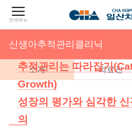
전체메뉴
신생아추적관리클리닉
추적관리는 따라잡기(Catc
소개
의료진
성조숙증클리닉
Growth)
성장클리닉
성장의 평가와 심각한 
소아비만클리닉
의