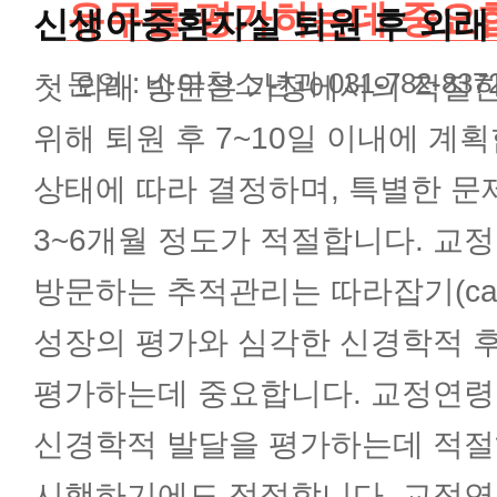
유무를 평가하는데 중요
신생아중환자실 퇴원 후 외래
신생아추적관리클리닉
문의 : 소아청소년과 031-782-837
첫 외래 방문은 가정에서의 적절
신생아집중치료클리닉
위해 퇴원 후 7~10일 이내에 계
상태에 따라 결정하며, 특별한 문
영유아건강검진
3~6개월 정도가 적절합니다. 교정
방문하는 추적관리는 따라잡기(catch-
소아심장클리닉
성장의 평가와 심각한 신경학적 
소아응급진료클리닉
평가하는데 중요합니다. 교정연령 
신경학적 발달을 평가하는데 적절
켈로이드치료클리닉
시행하기에도 적절합니다. 교정연령