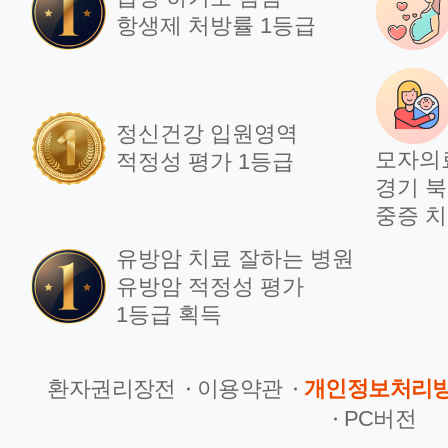
항생제 처방률 1등급
정신건강 입원영역
모자의
적정성 평가 1등급
경기 북
중증 치
유방암 치료 잘하는 병원
유방암 적정성 평가
1등급 획득
환자권리장전
이용약관
개인정보처리
PC버전