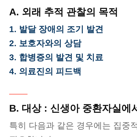
반복유산클리닉
A. 외래 추적 관찰의 목적
1. 발달 장애의 조기 발견
남성난임클리닉
2. 보호자와의 상담
유전학·착상전유전진단클리닉
3. 합병증의 발견 및 치료
4. 의료진의 피드백
복강경·자궁경클리닉
자궁내막증클리닉
B. 대상 : 신생아 중환자실에
특히 다음과 같은 경우에는 집중
난치성난임클리닉