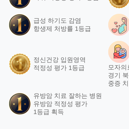
급성 하기도 감염
항생제 처방률 1등급
정신건강 입원영역
모자의
적정성 평가 1등급
경기 북
중증 치
유방암 치료 잘하는 병원
유방암 적정성 평가
1등급 획득