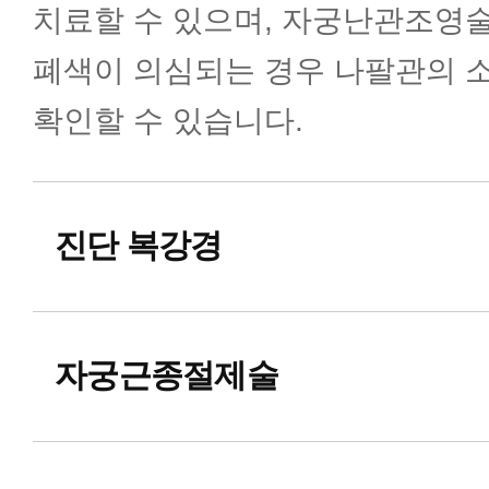
치료할 수 있으며, 자궁난관조영
가임력보존클리닉
폐색이 의심되는 경우 나팔관의 
확인할 수 있습니다.
이른둥이발달증진클리닉
전립선클리닉
진단 복강경
여성 요실금 클리닉
자궁근종절제술
CAPA 미성숙 난자 체외 배양 클