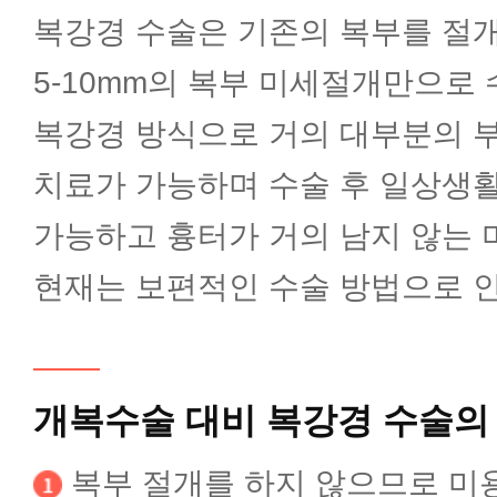
복강경 수술은 기존의 복부를 절
신생아추적관리클리닉
5-10mm의 복부 미세절개만으로
신생아집중치료클리닉
복강경 방식으로 거의 대부분의 부
치료가 가능하며 수술 후 일상생
영유아건강검진
가능하고 흉터가 거의 남지 않는
현재는 보편적인 수술 방법으로 
소아심장클리닉
소아응급진료클리닉
개복수술 대비 복강경 수술의
켈로이드치료클리닉
복부 절개를 하지 않으므로 미