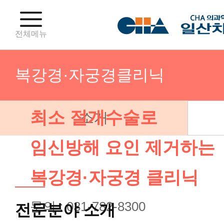
전체메뉴
복강경·자궁경클리닉
최소 절개수술로
소개
성조숙증클리닉
임신방해 요인 제거하는
성장클리닉
복강경·자궁경 클리닉
소아비만클리닉
문의 : 031-782-8300
전문분야 소개