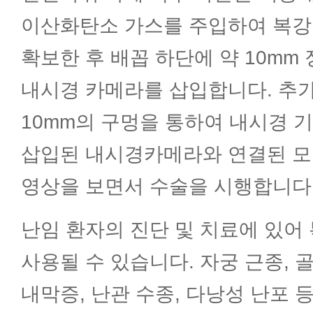
반복유산클리닉
이산화탄소 가스를 주입하여 복강
확보한 후 배꼽 하단에 약 10mm
남성난임클리닉
내시경 카메라를 삽입합니다. 추가
10mm의 구멍을 통하여 내시경 
유전학·착상전유전진단클리닉
삽입된 내시경카메라와 연결된 모
복강경·자궁경클리닉
영상을 보면서 수술을 시행합니다
난임 환자의 진단 및 치료에 있어
자궁내막증클리닉
사용될 수 있습니다. 자궁 근종, 
난치성난임클리닉
내막증, 난관 수종, 다낭성 난포 