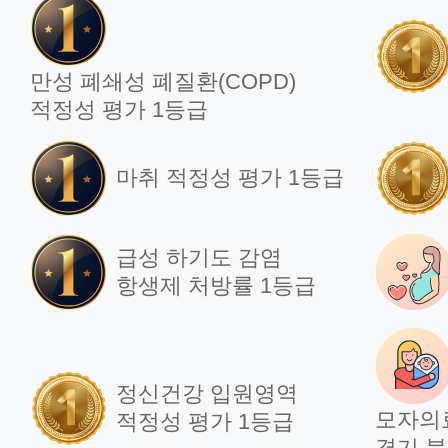
정신건강의학과
만성 폐쇄성 폐질환(COPD)
적정성 평가 1등급
가정의학과
마취 적정성 평가 1등급
마취통증의학과
급성 하기도 감염
영상의학과
항생제 처방률 1등급
진단검사의학과
정신건강 입원영역
모자의
적정성 평가 1등급
경기 북