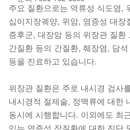
주요 질환으로는 역류성 식도염, 위
소화기내과
십이지장궤양, 위암, 염증성 대장
내분비내과
증후군, 대장암 등의 위장관 질환
간질환 등의 간질환, 췌장염, 담석
순환기내과
등을 진료하고 있습니다.
호흡기내과
위장관 질환은 주로 내시경 검사를
내시경적 절제술, 정맥류에 대한
신장내과
동시에 시행합니다. 이외에도 최
신경과
있는 염증성 장질환에 대한 진단 