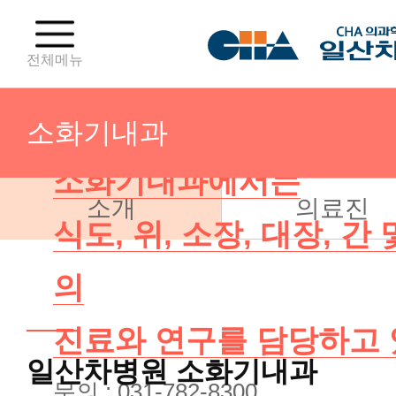
전체메뉴
소화기내과
소화기내과에서는
소개
의료진
산부인과(분만센터)
식도, 위, 소장, 대장, 간
산부인과(난임센터)
의
진료와 연구를 담당하고 
산부인과(부인종양센터)
일산차병원
소화기내과
문의 : 031-782-8300