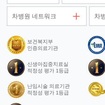
외과(대장항문)
차병원 네트워크
차
외과(간담췌)
성형외과
보건복지부
인증의료기관
소아청소년과
신생아집중치료실
적정성 평가 1등급
비뇨의학과
난임시술 의료기관
적정성 평가 1등급
재활의학과