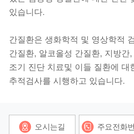
있습니다.
감염내과
간질환은 생화학적 및 영상학적 검
혈액종양내과
간질환, 알코올성 간질환, 지방간,
조기 진단 치료및 이들 질환에 대
한방내과
추적검사를 시행하고 있습니다.
외과(갑상선암센터)
외과(유방암센터)
오시는길
주요전화