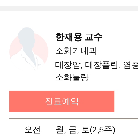
감염내과
한재용 교수
혈액종양내과
소화기내과
대장암, 대장폴립, 염
한방내과
소화불량
외과(갑상선암센터)
진료예약
외과(유방암센터)
오전
월, 금, 토(2,5주)