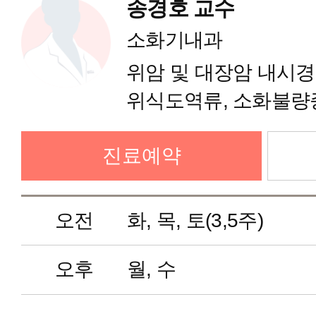
송경호 교수
소화기내과
소화기내과
위암 및 대장암 내시경
내분비내과
위식도역류, 소화불량증
과민성장증후군, 위암,
순환기내과
진료예약
내시경
호흡기내과
오전
화, 목, 토(3,5주)
신장내과
오후
월, 수
신경과