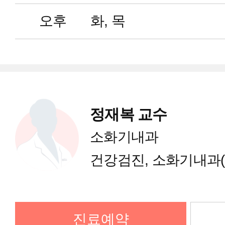
외과(대장항문)
오후
화, 목
외과(간담췌)
성형외과
정재복 교수
소아청소년과
소화기내과
건강검진, 소화기내과(
비뇨의학과
재활의학과
진료예약