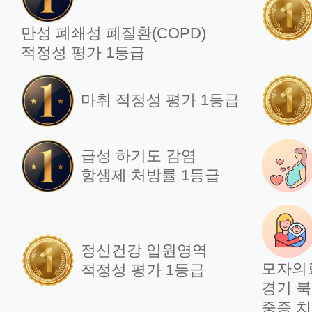
만성 폐쇄성 폐질환(COPD)
적정성 평가 1등급
마취 적정성 평가 1등급
급성 하기도 감염
항생제 처방률 1등급
정신건강 입원영역
모자의
적정성 평가 1등급
경기 북
중증 치