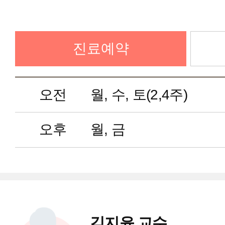
병리과
방사선종양학과
진료예약
핵의학과
오전
월, 수, 토(2,4주)
지역응급의료기관
오후
월, 금
한방 부인과
김지윤 교수