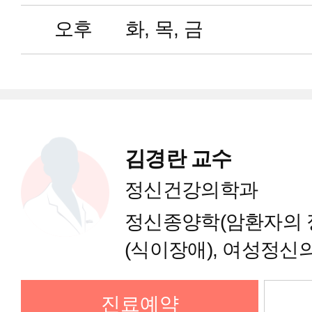
외과(대장항문)
오후
화, 목, 금
외과(간담췌)
성형외과
김경란 교수
소아청소년과
정신건강의학과
정신종양학(암환자의 
비뇨의학과
(식이장애), 여성정신의
스트레스
재활의학과
진료예약