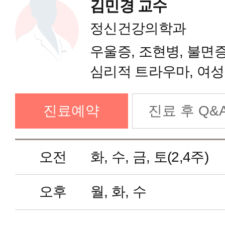
김민경 교수
소화기내과
정신건강의학과
우울증, 조현병, 불면증
내분비내과
심리적 트라우마, 여성
순환기내과
진료예약
진료 후 Q&
호흡기내과
오전
화, 수, 금, 토(2,4주)
신장내과
오후
월, 화, 수
신경과