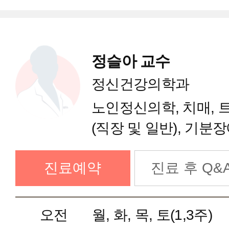
감염내과
정슬아 교수
혈액종양내과
정신건강의학과
노인정신의학, 치매, 
한방내과
(직장 및 일반), 기분
조현병
외과(갑상선암센터)
진료예약
진료 후 Q&
외과(유방암센터)
오전
월, 화, 목, 토(1,3주)