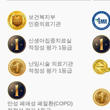
병리과
보건복지부
방사선종양학과
인증의료기관
핵의학과
신생아집중치료실
적정성 평가 1등급
지역응급의료기관
난임시술 의료기관
적정성 평가 1등급
한방 부인과
만성 폐쇄성 폐질환(COPD)