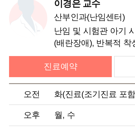
이경은 교수
신생아추적관리클리닉
산부인과(난임센터)
난임 및 시험관 아기 
신생아집중치료클리닉
(배란장애), 반복적 
착상전 유전진단(PGS
영유아건강검진
진료예약
(난자냉동), 복강경·
소아심장클리닉
오전
화(진료(조기진료 포함))
소아응급진료클리닉
오후
월, 수
켈로이드치료클리닉