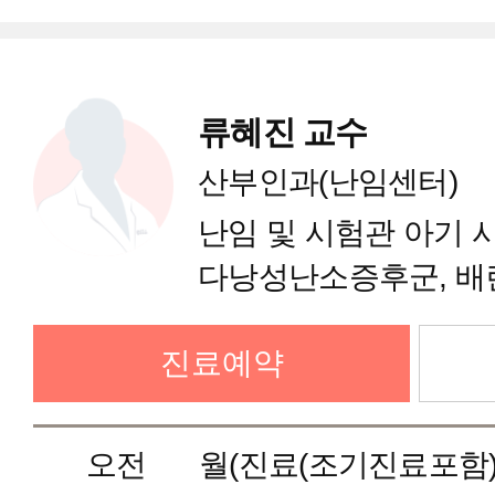
자궁근종 원스톱 클리닉
류혜진 교수
면역클리닉
산부인과(난임센터)
난임 및 시험관 아기 시
시험관아기클리닉
다낭성난소증후군, 배
난자동결(Social ban
인공수정클리닉
진료예약
자궁경 수술
다낭성난소증후군클리닉
오전
월(진료(조기진료포함)),