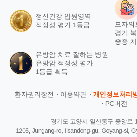
정신건강 입원영역
모자의
적정성 평가 1등급
경기 북
중증 치
유방암 치료 잘하는 병원
유방암 적정성 평가
1등급 획득
환자권리장전
이용약관
개인정보처리
PC버전
경기도 고양시 일산동구 중앙로 1
1205, Jungang-ro, Ilsandong-gu, Goyang-si, G