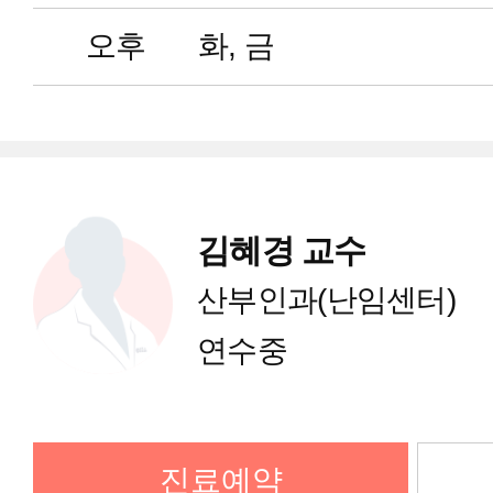
반복유산클리닉
오후
화, 금
남성난임클리닉
유전학·착상전유전진단클리닉
김혜경 교수
복강경·자궁경클리닉
산부인과(난임센터)
연수중
자궁내막증클리닉
난치성난임클리닉
진료예약