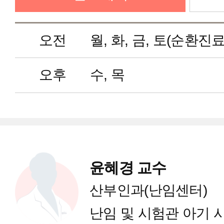
가임력보존클리닉
오전
월, 화, 금, 토(순환진료
이른둥이발달증진클리닉
오후
수, 목
전립선클리닉
여성 요실금 클리닉
윤혜경 교수
CAPA 미성숙 난자 체외 배양 클
산부인과(난임센터)
난임 및 시험관 아기 