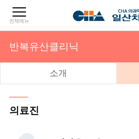
전체메뉴
반복유산클리닉
소개
성조숙증클리닉
성장클리닉
의료진
소아비만클리닉