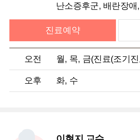
난소증후군, 배란장애,
(Social bank), 
진료예약
수술
오전
월, 목, 금(진료(조기진
오후
화, 수
이현지 교수